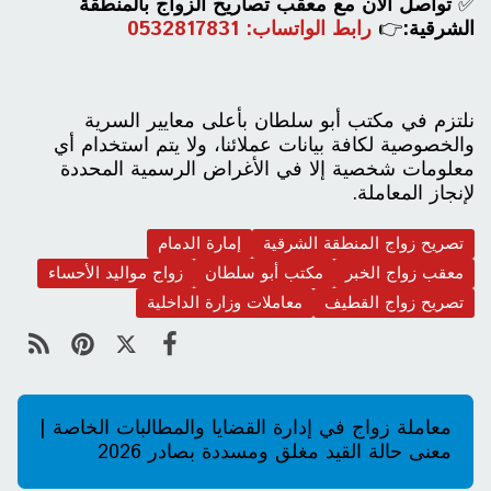
✅
تواصل الآن مع معقب تصاريح الزواج بالمنطقة
الشرقية:
👉
رابط الواتساب: 0532817831
نلتزم في مكتب أبو سلطان بأعلى معايير السرية
والخصوصية لكافة بيانات عملائنا، ولا يتم استخدام أي
معلومات شخصية إلا في الأغراض الرسمية المحددة
لإنجاز المعاملة.
تصريح زواج المنطقة الشرقية
إمارة الدمام
معقب زواج الخبر
مكتب أبو سلطان
زواج مواليد الأحساء
تصريح زواج القطيف
معاملات وزارة الداخلية
معاملة زواج في إدارة القضايا والمطالبات الخاصة |
معنى حالة القيد مغلق ومسددة بصادر 2026