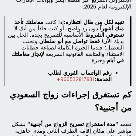
الإلكتروني السريع عبر منصة أبشر وبوابات الإمارات
الإلكترونية لعام 2026.
تنبيه لكل من طال انتظاره:
إذا كانت
معاملتك تأخذ
منك أشهراً
دون رد واضح، أو كنت قلقاً من أنك
لا
تستوفي الشروط
الأساسية للتصريح بجدة، الحل بين
يديك الآن!
فقط تواصل مع أبو سلطان
وتجنب
التعطيل؛ فلدينا الخبرة الكاملة لصياغة خطابات
الاستثناء والمتابعة القانونية السريعة
لإنجاز معاملتك
في أيام
وجيزة.
رقم الواتساب الفوري لطلب
الخدمة:
966532817831+
كم تستغرق إجراءات زواج السعودي
من أجنبية؟
تعتمد
"مدة استخراج تصريح الزواج من أجنبية"
بشكل
مباشر على مكان إقامة الطرف الثاني ومدى جاهزية