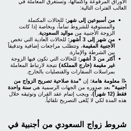
الأوراق المرفوعة واكتمالها، وتستغرق المعاملة في
الغالب الفترات التالية:
من أسبوعين إلى شهر:
للحالات المكتملة
والمستوفية للشروط تماماً، وبخاصة إذا كانت
الزوجة الأجنبية من
مواليد السعودية
.
من شهر إلى 3 أشهر:
للحالات العادية التي تخص
الأجنبية المقيمة
، وتتطلب مراجعات إضافية وتدقيقاً
بين الشرطة والإمارة.
أكثر من 3 أشهر:
للحالات التي تكون فيها الزوجة
غير مقيمة (خارج المملكة)
نتيجة لارتباط المعاملة
بمراسلات السفارات والقنصليات بالخارج.
📝
معلومة هامة:
إن
"مدة صلاحية تصريح الزواج من
أجنبية"
بعد صدوره من الجهات الرسمية هي
سنة واحدة
فقط (12 شهراً)
، ويجب إتمام عقد القران وتوثيقه خلال
هذه المدة لكي لا يُلغى التصريح تلقائياً.
شروط زواج السعودي من أجنبية في