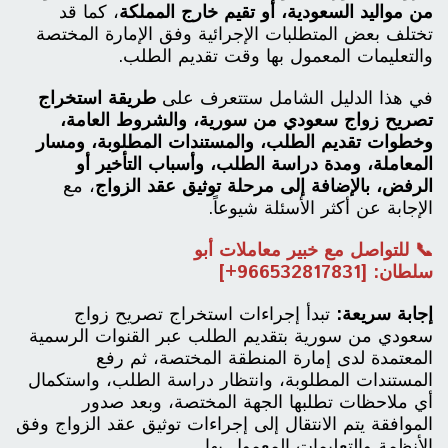
من مواليد السعودية، أو تقيم خارج المملكة
، كما قد
تختلف بعض المتطلبات الإجرائية وفق الإمارة المختصة
والتعليمات المعمول بها وقت تقديم الطلب.
في هذا الدليل الشامل ستتعرف على
طريقة استخراج
تصريح زواج سعودي من سورية، والشروط العامة،
وخطوات تقديم الطلب، والمستندات المطلوبة، ومسار
المعاملة، ومدة دراسة الطلب، وأسباب التأخير أو
الرفض، بالإضافة إلى مرحلة توثيق عقد الزواج
، مع
الإجابة عن أكثر الأسئلة شيوعاً.
📞 للتواصل مع خبير معاملات أبو
سلطان:
[966532817831+]
إجابة سريعة:
تبدأ إجراءات استخراج تصريح زواج
سعودي من سورية بتقديم الطلب عبر القنوات الرسمية
المعتمدة لدى إمارة المنطقة المختصة، ثم رفع
المستندات المطلوبة، وانتظار دراسة الطلب، واستكمال
أي ملاحظات تطلبها الجهة المختصة، وبعد صدور
الموافقة يتم الانتقال إلى إجراءات توثيق عقد الزواج وفق
الأنظمة والتعليمات المعمول بها.